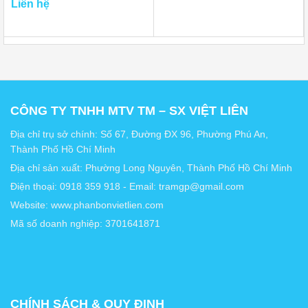
Liên hệ
CÔNG TY TNHH MTV TM – SX VIỆT LIÊN
Địa chỉ trụ sở chính: Số 67, Đường ĐX 96, Phường Phú An,
Thành Phố Hồ Chí Minh
Địa chỉ sản xuất: Phường Long Nguyên, Thành Phố Hồ Chí Minh
Điện thoại: 0918 359 918 - Email: tramgp@gmail.com
Website: www.phanbonvietlien.com
Mã số doanh nghiệp: 3701641871
CHÍNH SÁCH & QUY ĐỊNH