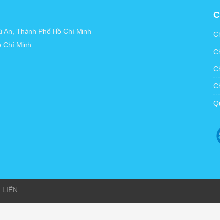
C
hú An, Thành Phố Hồ Chí Minh
Ch
ồ Chí Minh
Ch
Ch
Ch
Qu
 LIÊN