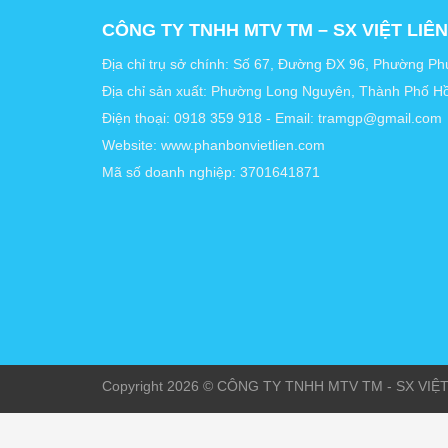
CÔNG TY TNHH MTV TM – SX VIỆT LIÊN
Địa chỉ trụ sở chính: Số 67, Đường ĐX 96, Phường P
Địa chỉ sản xuất: Phường Long Nguyên, Thành Phố H
Điện thoại: 0918 359 918 - Email: tramgp@gmail.com
Website: www.phanbonvietlien.com
Mã số doanh nghiệp: 3701641871
Copyright 2026 © CÔNG TY TNHH MTV TM - SX VIỆT