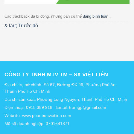
Các trackback đã bị đóng, nhưng bạn có thể
đăng bình luận
.
& larr;
Trước đó
CÔNG TY TNHH MTV TM – SX VIỆT LIÊN
Địa chỉ trụ sở chính: Số 67, Đường ĐX 96, Phường Phú An,
Thành Phố Hồ Chí Minh
Địa chỉ sản xuất: Phường Long Nguyên, Thành Phố Hồ Chí Minh
Điện thoại: 0918 359 918 - Email: tramgp@gmail.com
Website: www.phanbonvietlien.com
Mã số doanh nghiệp: 3701641871