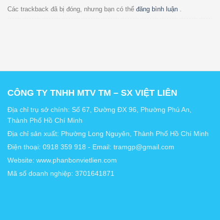
Các trackback đã bị đóng, nhưng bạn có thể
đăng bình luận
.
CÔNG TY TNHH MTV TM – SX VIỆT LIÊN
Địa chỉ trụ sở chính: Số 67, Đường ĐX 96, Phường Phú An,
Thành Phố Hồ Chí Minh
Địa chỉ sản xuất: Phường Long Nguyên, Thành Phố Hồ Chí Minh
Điện thoại: 0918 359 918 - Email: tramgp@gmail.com
Website: www.phanbonvietlien.com
Mã số doanh nghiệp: 3701641871