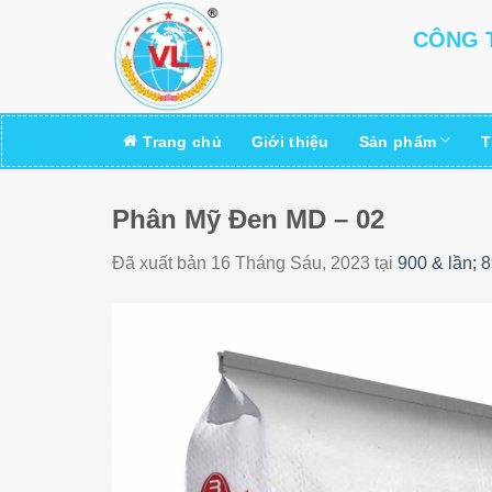
Skip
CÔNG T
to
content
Trang chủ
Giới thiệu
Sản phẩm
T
Phân Mỹ Đen MD – 02
Đã xuất bản
16 Tháng Sáu, 2023
tại
900 & lần; 