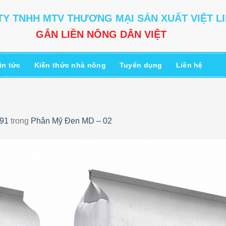
Y TNHH MTV THƯƠNG MẠI SẢN XUẤT VIỆT L
GẮN LIỀN NÔNG DÂN VIỆT
in tức
Kiến thức nhà nông
Tuyển dụng
Liên hệ
891
trong
Phân Mỹ Đen MD – 02