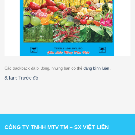
Các trackback đã bị đóng, nhưng bạn có thể
đăng bình luận
.
& larr;
Trước đó
CÔNG TY TNHH MTV TM – SX VIỆT LIÊN